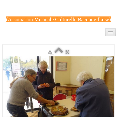
(Association Musicale Culturelle Bacquevillaise)
Accueil
Contact
Album photo
Cours de gym
réunions AMCB
peinture
Archives
Renforcement musculaire-Body-Zen