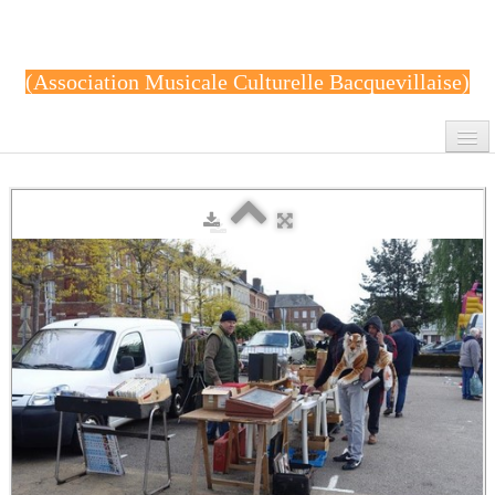
(Association Musicale Culturelle Bacquevillaise)
Accueil
Contact
Album photo
Cours de gym
réunions AMCB
peinture
Archives
Renforcement musculaire-Body-Zen