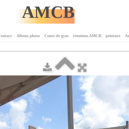
AMCB
ontact
Album photo
Cours de gym
réunions AMCB
peinture
Ar