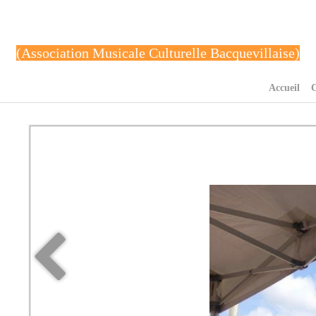
(Association Musicale Culturelle Bacquevillaise)
Accueil
C