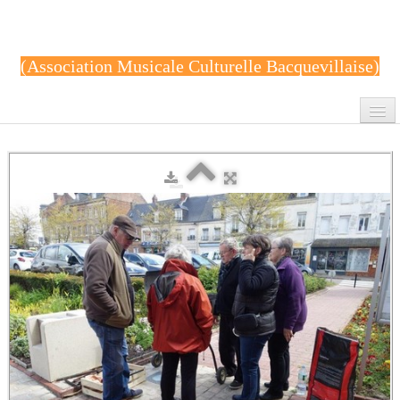
(Association Musicale Culturelle Bacquevillaise)
Accueil
Contact
Album photo
Cours de gym
réunions AMCB
peinture
Archives
Renforcement musculaire-Body-Zen