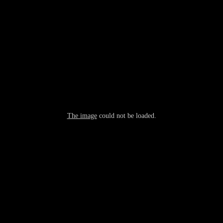
The image
could not be loaded.